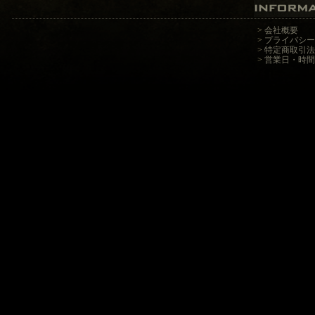
>
会社概要
>
プライバシー
>
特定商取引法
>
営業日・時間