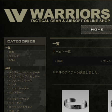
一覧
ホーム
>
一覧
> 新着
> ブランド
> SALE
>
新着
>
ブラン
1211件のアイテムが該当しました。
> タクティカルベスト/ポーチ
> タクティカル アクセサリー
> バックパック/ケース
> パッチ
> コミュニケーター
> ホルスター
> ミリタリーウェア
> ヘッドギア
> ゴーグル/アイウェア
> グローブ