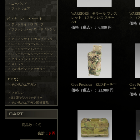
> ニーパッド
> フットウェア
WARRIORS モラール ブレス
WARR
レット (ステンレス スチー
ト (
ル)
価格（税
> ダットサイト/スコープ
価格（税込）： 6,980 円
> フラッシュハイダー/サイレンサ
ー
> アイアンサイト/ガスブロック
> レイル/アウターバレル
> レイルマウントパーツ
> レシーバー/レシーバーパーツ
> グリップ/フォアグリップ
> ストック
> その他ガンアクセサリー
Crye Precision RUDポーチ™
Crye 
> その他のエアガン
ーチ
価格（税込）： 23,980 円
> マガジン
価格（税
> BB弾/ガス/バッテリー
> その他のエアガン関連商品
商品数：0点
合計：
0 円