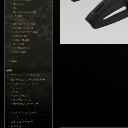
> High Speed Gear
> MAGPUL
> PIG
> MECHANIX WEAR
> GATORZ
> OAKLEY
> MYSTERY RANCH
> Pipe Hitters Union
> RogueAmerican Apparel
> Princeton Tec
> BENCHMADE
> PELICAN
> Juggernaut Case
> WARRIORS
> SALE
> タクティカルベスト/ポーチ
> タクティカル アクセサリー
> ベルト/ラペリングギア
> スリング
> ライト
> メディカルギア
> ダミー/レプリカ
> その他のアクセサリー
> バックパック/ケース
> パッチ
> コミュニケーター
> ホルスター