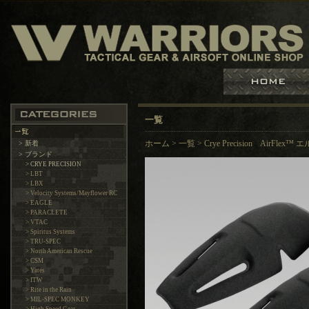
一覧
> 新着
ホーム
>
一覧
>
Crye Precision AirFle
> ブランド
> CRYE PRECISION
> LBT
> LBX
> Velocity Systems/Mayflower RC
> EAGLE
> PARACLETE
> VTAC
> Spiritus Systems
> TRU-SPEC
> North American Rescue
> CSM
> Yates
> ITW
> Rite in the Rain
> MIL-SPEC MONKEY