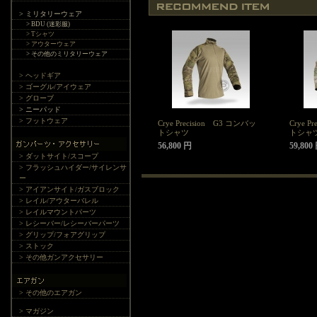
> ミリタリーウェア
> BDU (迷彩服)
> Tシャツ
> アウターウェア
> その他のミリタリーウェア
> ヘッドギア
> ゴーグル/アイウェア
> グローブ
> ニーパッド
> フットウェア
Crye Precision G3 コンバッ
Crye P
トシャツ
トシャ
56,800 円
59,80
> ダットサイト/スコープ
> フラッシュハイダー/サイレンサ
ー
> アイアンサイト/ガスブロック
> レイル/アウターバレル
> レイルマウントパーツ
> レシーバー/レシーバーパーツ
> グリップ/フォアグリップ
> ストック
> その他ガンアクセサリー
> その他のエアガン
> マガジン