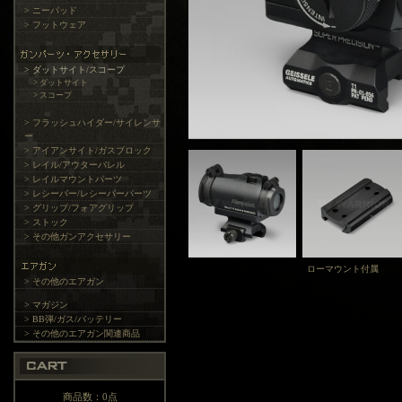
> ニーパッド
> フットウェア
> ダットサイト/スコープ
> ダットサイト
> スコープ
> フラッシュハイダー/サイレンサ
ー
> アイアンサイト/ガスブロック
> レイル/アウターバレル
> レイルマウントパーツ
> レシーバー/レシーバーパーツ
> グリップ/フォアグリップ
> ストック
> その他ガンアクセサリー
ローマウント付属
> その他のエアガン
> マガジン
> BB弾/ガス/バッテリー
> その他のエアガン関連商品
商品数：0点