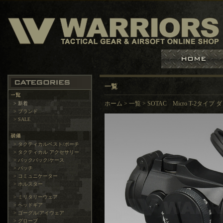
一覧
> 新着
ホーム
>
一覧
>
SOTAC Micro T-2タ
> ブランド
> SALE
> タクティカルベスト/ポーチ
> タクティカル アクセサリー
> バックパック/ケース
> パッチ
> コミュニケーター
> ホルスター
> ミリタリーウェア
> ヘッドギア
> ゴーグル/アイウェア
> グローブ