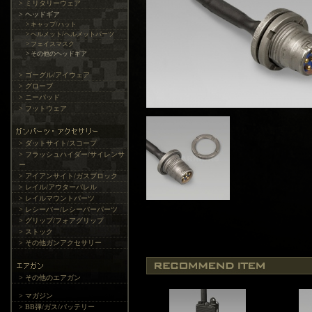
> ミリタリーウェア
> ヘッドギア
> キャップ/ハット
> ヘルメット/ヘルメットパーツ
> フェイスマスク
> その他のヘッドギア
> ゴーグル/アイウェア
> グローブ
> ニーパッド
> フットウェア
> ダットサイト/スコープ
> フラッシュハイダー/サイレンサ
ー
> アイアンサイト/ガスブロック
> レイル/アウターバレル
> レイルマウントパーツ
> レシーバー/レシーバーパーツ
> グリップ/フォアグリップ
> ストック
> その他ガンアクセサリー
> その他のエアガン
> マガジン
> BB弾/ガス/バッテリー