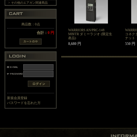
> その他のエアガン関連商品
商品数：0点
WARRIORS AN/PRC-148
WARRI
合計：
0 円
MBITR ダミーラジオ (限定生
コネク
産品)
ナット
8,680 円
550 円
新規会員登録
パスワードを忘れた方