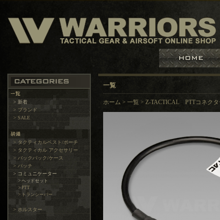
一覧
> 新着
ホーム
>
一覧
>
Z-TACTICAL PTTコネ
> ブランド
> SALE
> タクティカルベスト/ポーチ
> タクティカル アクセサリー
> バックパック/ケース
> パッチ
> コミュニケーター
> ヘッドセット
> PTT
> トランシーバー
> ホルスター