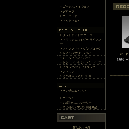
> ゴーグル/アイウェア
> グローブ
> ニーパッド
> フットウェア
> ダットサイト/スコープ
> フラッシュハイダー/サイレンサ
ー
> アイアンサイト/ガスブロック
> レイル/アウターバレル
LBT 
> レイルマウントパーツ
4,600 円
> レシーバー/レシーバーパーツ
> グリップ/フォアグリップ
> ストック
> その他ガンアクセサリー
> その他のエアガン
> マガジン
> BB弾/ガス/バッテリー
> その他のエアガン関連商品
商品数：0点