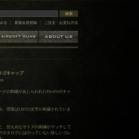
みる
新規会員登録
ご注文・お支払方法
 ロゴキャップ
ap
クの刺繍があしらわれたFlexFitのキャ
み、背面はLBTの文字が刺繍されていま
と、控えめなサイズの刺繍がマッチして
のカタログにはのっていない珍しいコレ
す。