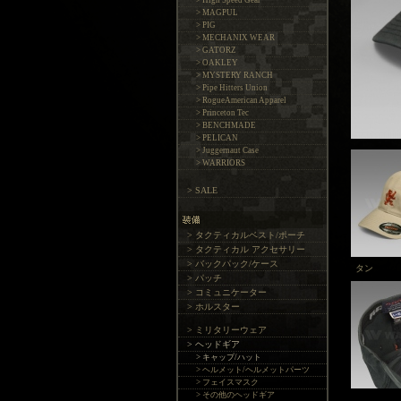
> High Speed Gear
> MAGPUL
> PIG
> MECHANIX WEAR
> GATORZ
> OAKLEY
> MYSTERY RANCH
> Pipe Hitters Union
> RogueAmerican Apparel
> Princeton Tec
> BENCHMADE
> PELICAN
> Juggernaut Case
> WARRIORS
> SALE
> タクティカルベスト/ポーチ
> タクティカル アクセサリー
> バックパック/ケース
タン
> パッチ
> コミュニケーター
> ホルスター
> ミリタリーウェア
> ヘッドギア
> キャップ/ハット
> ヘルメット/ヘルメットパーツ
> フェイスマスク
> その他のヘッドギア