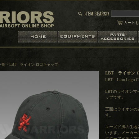
カートを
一覧
>
LBT ライオン ロゴキャップ
LBT ライオン
LBT Lion Logo C
LBTのライオンマー
ップです。
正面はライオンの
す。
ユーズド風の生地
います。メーカー
クターアイテムで