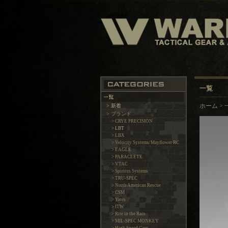
一覧
> 新着
ホーム
>
> ブランド
> CRYE PRECISION
> LBT
> LBX
> Velocity Systems/Mayflower RC
> EAGLE
> PARACLETE
> VTAC
> Spiritus Systems
> TRU-SPEC
> North American Rescue
> CSM
> Yates
> ITW
> Rite in the Rain
> MIL-SPEC MONKEY