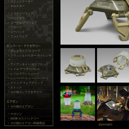
> コミュニケーター
> ホルスター
> ミリタリーウェア
> ヘッドギア
> ゴーグル/アイウェア
> グローブ
> ニーパッド
> フットウェア
> ダットサイト/スコープ
> フラッシュハイダー/サイレンサ
ー
> アイアンサイト/ガスブロック
> レイル/アウターバレル
> レイルマウントパーツ
> レシーバー/レシーバーパーツ
> グリップ/フォアグリップ
> ストック
> その他ガンアクセサリー
> その他のエアガン
> マガジン
> BB弾/ガス/バッテリー
> その他のエアガン関連商品
@pteclights