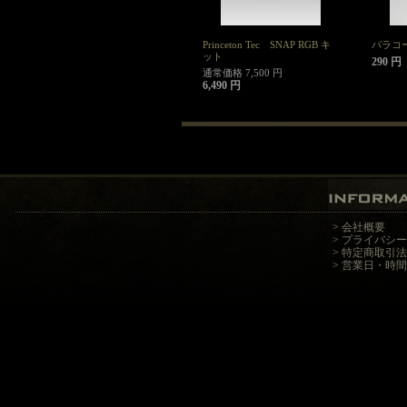
Princeton Tec SNAP RGB キ
パラコード 
ット
290 円
通常価格 7,500 円
6,490 円
>
会社概要
>
プライバシー
>
特定商取引法
>
営業日・時間