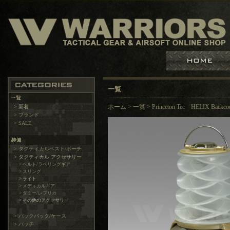
一覧
> 新着
ホーム
>
一覧
>
Princeton Tec HELIX Bac
> ブランド
> SALE
> タクティカルベスト/ポーチ
> タクティカル アクセサリー
> ベルト/ラペリングギア
> スリング
> ライト
> メディカルギア
> ダミー/レプリカ
> その他のアクセサリー
> バックパック/ケース
> パッチ